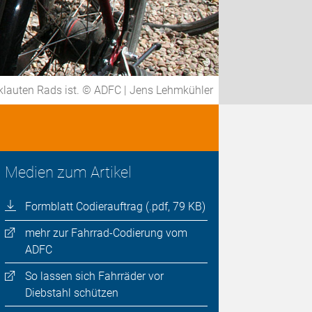
eklauten Rads ist. © ADFC | Jens Lehmkühler
Medien zum Artikel
Formblatt Codierauftrag (.pdf, 79 KB)
mehr zur Fahrrad-Codierung vom
ADFC
So lassen sich Fahrräder vor
Diebstahl schützen