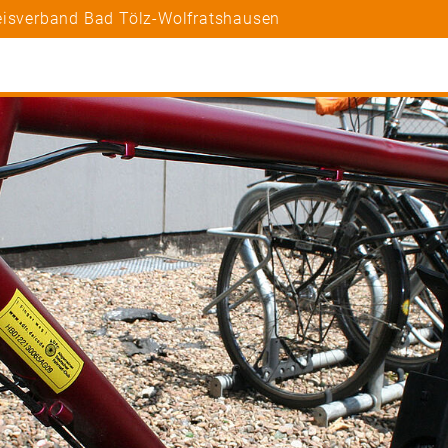
eisverband Bad Tölz-Wolfratshausen