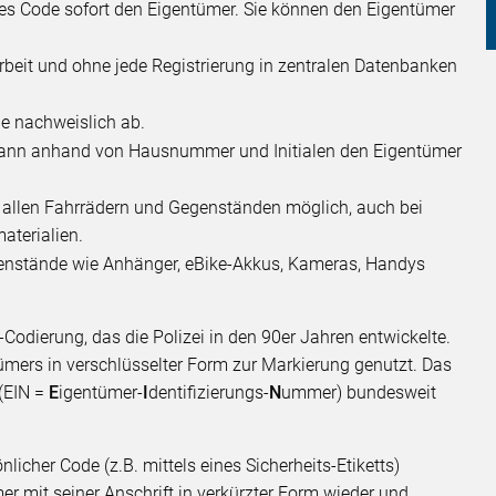
es Code sofort den Eigentümer. Sie können den Eigentümer
eit und ohne jede Registrierung in zentralen Datenbanken
be nachweislich ab.
ei kann anhand von Hausnummer und Initialen den Eigentümer
an allen Fahrrädern und Gegenständen möglich, auch bei
terialien.
enstände wie Anhänger, eBike-Akkus, Kameras, Handys
odierung, das die Polizei in den 90er Jahren entwickelte.
ers in verschlüsselter Form zur Markierung genutzt. Das
(EIN =
E
igentümer-
I
dentifizierungs-
N
ummer) bundesweit
icher Code (z.B. mittels eines Sicherheits-Etiketts)
r mit seiner Anschrift in verkürzter Form wieder und