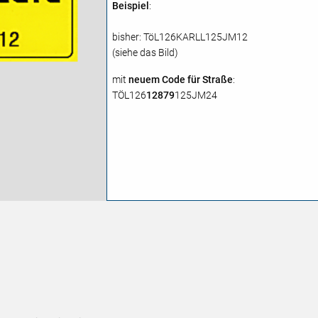
Beispiel
:
bisher: TöL126KARLL125JM12
(siehe das Bild)
mit
neuem Code für Straße
:
TÖL126
12879
125JM24