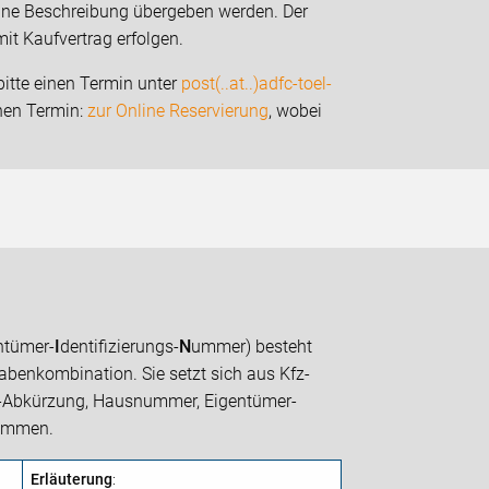
 eine Beschreibung übergeben werden. Der
mit Kaufvertrag erfolgen.
itte einen Termin unter
post(..at..)adfc-toel-
inen Termin:
zur Online Reservierung
, wobei
ntümer-
I
dentifizierungs-
N
ummer) besteht
tabenkombination. Sie setzt sich aus Kfz-
n-Abkürzung, Hausnummer, Eigentümer-
sammen.
Erläuterung
: