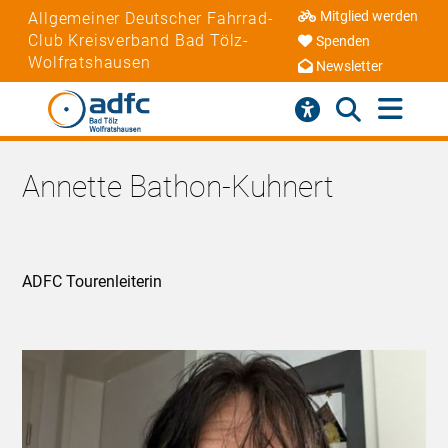
Mitglied werden
Allgemeiner Deutscher Fahrrad-
Club Kreisverband Bad Tölz-
Spenden
Wolfratshausen
Newsletter
Annette Bathon-Kuhnert
ADFC Tourenleiterin