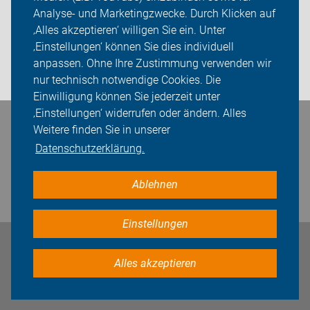
Analyse- und Marketingzwecke. Durch Klicken auf
Sei dabei
‚Alles akzeptieren‘ willigen Sie ein. Unter
Presse
‚Einstellungen‘ können Sie dies individuell
anpassen. Ohne Ihre Zustimmung verwenden wir
Login
nur technisch notwendige Cookies. Die
Einwilligung können Sie jederzeit unter
‚Einstellungen‘ widerrufen oder ändern. Alles
Bleiben Sie in Kontakt
Weitere finden Sie in unserer
Datenschutzerklärung.
Ablehnen
Einstellungen
Impressum
Datenschutz
Cookie-Einstellungen
Alles akzeptieren