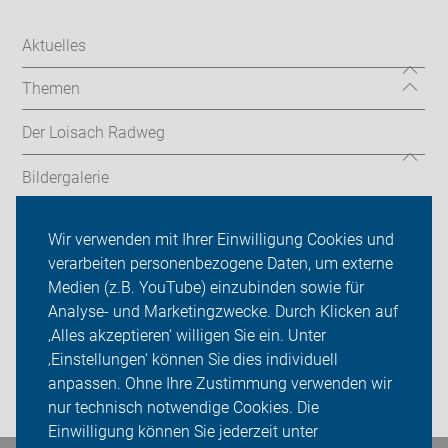
Aktuelles
Themen
Der Loisach Radweg
Bildergalerie
Unsere Treffen
Wir verwenden mit Ihrer Einwilligung Cookies und
verarbeiten personenbezogene Daten, um externe
ADFC Bad Tölz-Wolfratshausen
Medien (z.B. YouTube) einzubinden sowie für
Analyse- und Marketingzwecke. Durch Klicken auf
Sei dabei
‚Alles akzeptieren‘ willigen Sie ein. Unter
Presse
‚Einstellungen‘ können Sie dies individuell
anpassen. Ohne Ihre Zustimmung verwenden wir
Login
nur technisch notwendige Cookies. Die
Einwilligung können Sie jederzeit unter