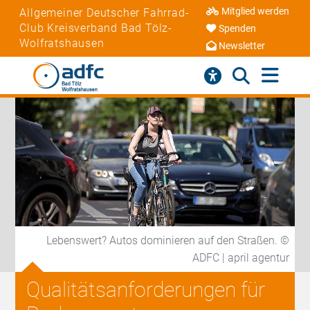
Mitglied werden
Allgemeiner Deutscher Fahrrad-
Club Kreisverband Bad Tölz-
Spenden
Wolfratshausen
Newsletter
Lebenswert? Autos dominieren auf den Straßen. ©
ADFC | april agentur
Qualitätsanforderungen für